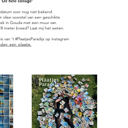
 'De hele collage'​
 datum voor nog niet bekend.
n idee voorstel van een geschikte
lek in Gouda met een muur van
8 meter breed? Laat mij het weten.​​​​​​
is van ‘t #PlaatjesParadijs op instagram
dag_een_plaatje.