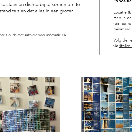
​Expositie
l te staan en dichterbij te komen om te
tand te zien dat alles in een groter
Locatie &
Heb je ee
(binnen)p
minimaal 1
nte Gouda met subsidie voor innovatie en
Volg de re
via
@elke_