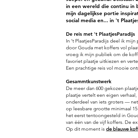
in een wereld die continu in 
mijn dagelijkse portie inspira
social media en... in 't Plaatj
De reis met 't PlaatjesParadijs
In ‘t PlaatjesParadijs deel ik mijn
door Gouda met koffers vol plaa
vroeg ik mijn publiek om de koff
favoriet plaatje uitkiezen en verte
Een prachtige reis vol mooie on
Gesammtkunstwerk
De meer dan 600 gekozen plaatj
plaatje vertelt een eigen verhaal, 
onderdeel van iets groters — net
op leesbare grootte minimaal 15 
het eerst tentoongesteld in Gou
van één van de vijf koffers. De 
Op dit moment is
de blauwe koff