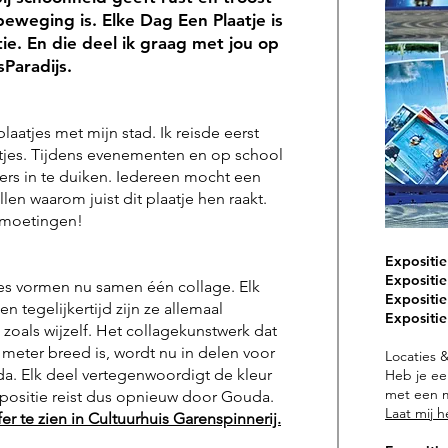
beweging is. Elke Dag Een Plaatje is
tie. En die deel ik graag met jou op
esParadijs.
 plaatjes met mijn stad.
Ik reisde eerst
tjes. Tijdens evenementen en op school
ers in te duiken. Iedereen mocht een
llen waarom juist dit plaatje hen raakt.
tmoetingen!
Expositie
Expositie 
es vormen nu samen één collage. Elk
Expositie
en tegelijkertijd zijn ze allemaal
Expositie
 zoals wijzelf. Het collagekunstwerk dat
meter breed is, wordt nu in delen voor
Locaties 
da. Elk deel vertegenwoordigt de kleur
Heb je ee
met een m
expositie reist dus opnieuw door Gouda.
Laat mij 
er te zien in Cultuurhuis Garenspinnerij.