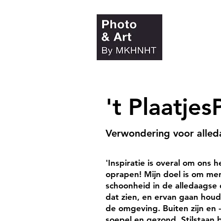
't Plaatjes
Verwondering voor alle
'
Inspiratie is overal om ons 
oprapen! Mijn doel is om m
schoonheid in de alledaagse
dat zien, en ervan gaan hou
de omgeving. Buiten zijn en -
soepel en gezond. Stilstaan b