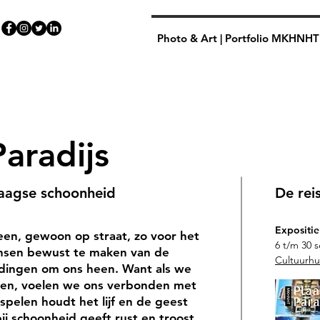
Photo & Art | Portfolio MKHNHT
Paradijs
daagse schoonheid
De reis
Expositie
heen, gewoon op straat, zo voor het
6 t/m 30 
ensen bewust te maken van de
Cultuurhu
 dingen om ons heen. Want als we
den, voelen we ons verbonden met
spelen houdt het lijf en de geest
ij schoonheid geeft rust en troost